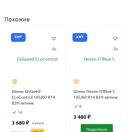
Похожие
ХИТ
ХИТ
Шины Gislaved
Шины Nexen N'Blue S
EcoControl 185/60 R14
185/60 R14 82H летние
82H летние
8
16
3 480
₽
3 680
₽
4 600
₽
Подробнее
Экономия
920
₽