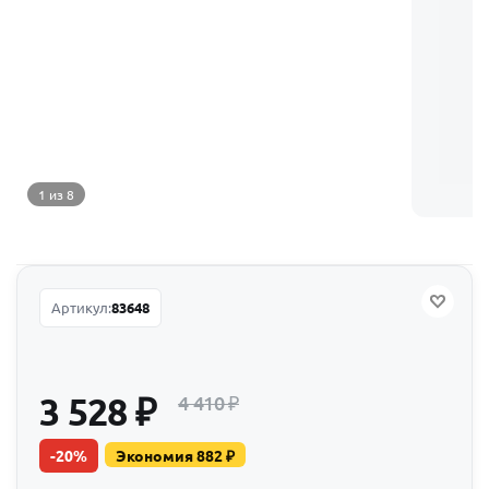
1 из 8
Артикул:
83648
3 528
₽
4 410
₽
-
20
%
Экономия
882
₽