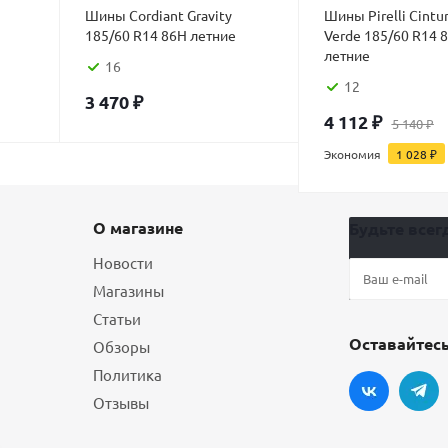
Шины Cordiant Gravity
Шины Pirelli Cintu
185/60 R14 86H летние
Verde 185/60 R14 
летние
16
12
3 470
₽
4 112
₽
5 140
₽
Экономия
1 028
₽
О магазине
Будьте всегд
Новости
Магазины
Статьи
Оставайтесь
Обзоры
Политика
Отзывы