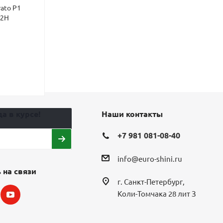
rato P1
Шины SAILUN Atrezzo ECO
Шины Cordian
82H
185/60 R14 82H летние
185/60 R14 86
8
14
3 240
₽
3 180
₽
а в курсе!
Наши контакты
+7 981 081-08-40
info@euro-shini.ru
 на связи
г. Санкт-Петербург,
Коли-Томчака 28 лит З