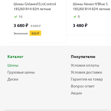
Шины Gislaved EcoControl
Шины Nexen N'Blue S
185/60 R14 82H летние
185/60 R14 82H летние
16
8
3 680
₽
3 480
₽
4 600
₽
Экономия
920
₽
Каталог
Покупателю
Шины
Условия оплаты
Грузовые шины
Условия доставки
Диски
Гарантия на товар
Вопрос-ответ
Акции