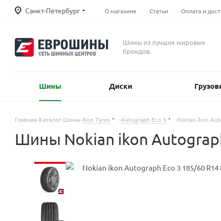
Санкт-Петербург
О магазине
Статьи
Оплата и дост
Шины из лучших мировых
брендов.
Шины
Диски
Грузов
Главная
-
Каталог
-
Шины
-
Ikon Tyres
-
Autograph Eco 3
-
Nokian ikon Au
Шины Nokian ikon Autograph