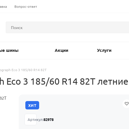
авка
Вопрос-ответ
ые шины
Акции
Услуги
tograph Eco 3 185/60 R14 82T
 Eco 3 185/60 R14 82T летние
ХИТ
Артикул:
82978