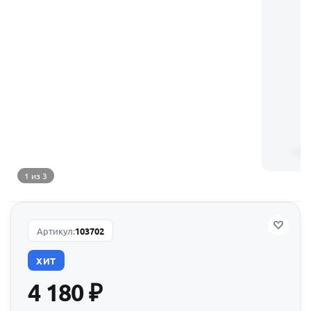
1 из 3
Артикул:
103702
ХИТ
4 180
₽