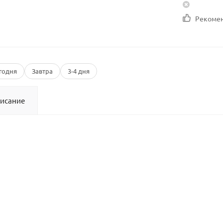
Рекоме
годня
Завтра
3-4 дня
исание