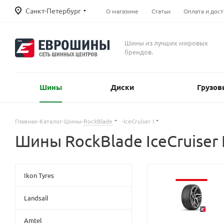
Санкт-Петербург
О магазине
Статьи
Оплата и дост
Шины из лучших мировых
брендов.
Шины
Диски
Грузов
Главная
-
Каталог
-
Шины
-
RockBlade
-
IceCruiser I
Шины RockBlade IceCruiser 
Ikon Tyres
Landsail
Amtel