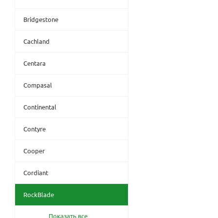
Bridgestone
Cachland
Centara
Compasal
Continental
Contyre
Cooper
Cordiant
RockBlade
Показать все