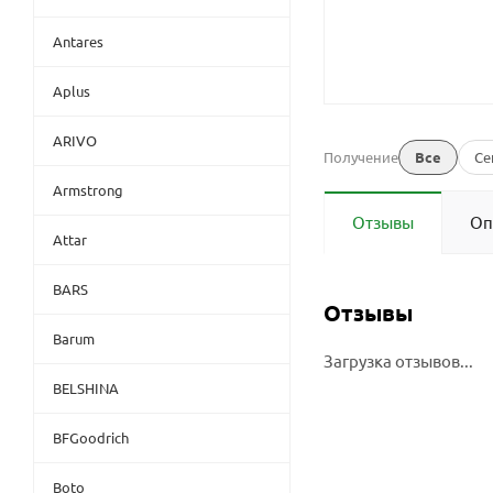
Antares
Aplus
ARIVO
Получение
Все
Се
Armstrong
Отзывы
Оп
Attar
BARS
Отзывы
Barum
Загрузка отзывов...
BELSHINA
BFGoodrich
Boto