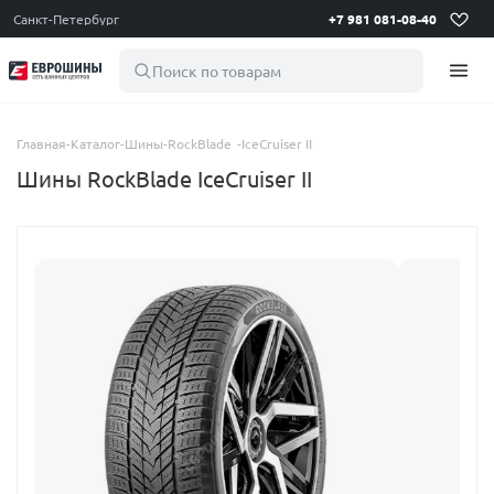
Санкт-Петербург
+7 981 081-08-40
Поиск по товарам
Главная
-
Каталог
-
Шины
-
RockBlade
-
IceCruiser II
Шины RockBlade IceCruiser II