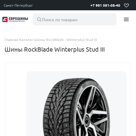
Санкт-Петербург
+7 981 081-08-40
Поиск по товарам
Главная
-
Каталог
-
Шины
-
RockBlade
-
Winterplus Stud III
Шины RockBlade Winterplus Stud III