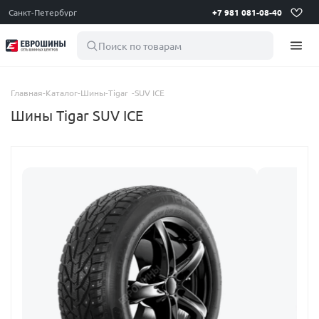
Санкт-Петербург
+7 981 081-08-40
Поиск по товарам
Главная
-
Каталог
-
Шины
-
Tigar
-
SUV ICE
Шины Tigar SUV ICE