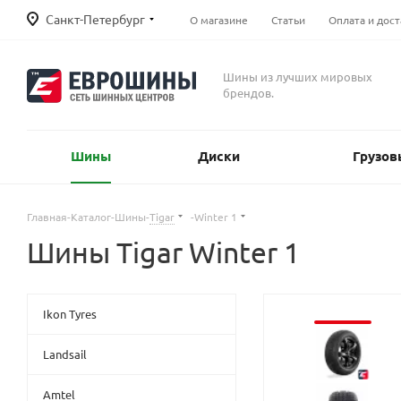
Санкт-Петербург
О магазине
Статьи
Оплата и дост
Шины из лучших мировых
брендов.
Шины
Диски
Грузов
Главная
-
Каталог
-
Шины
-
Tigar
-
Winter 1
Шины Tigar Winter 1
Ikon Tyres
Landsail
Amtel