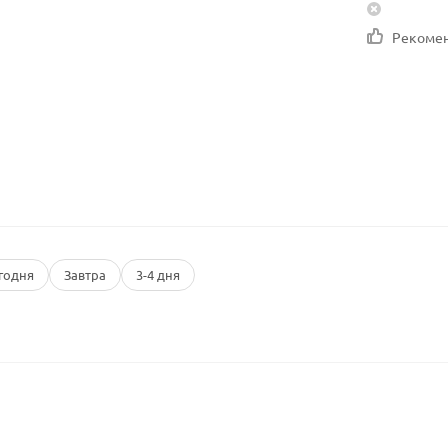
Рекоме
годня
Завтра
3-4 дня