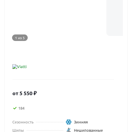
1 из 5
от
5 550
₽
184
Сезонность
Зимняя
Шипы
Нешипованные