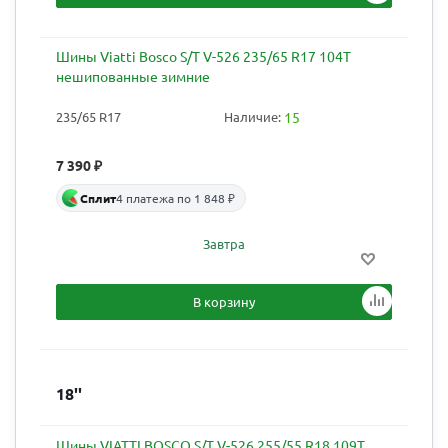
Шины Viatti Bosco S/T V-526 235/65 R17 104T
нешипованные зимние
235/65 R17
Наличие:
15
7 390
₽
Сплит
4 платежа по 1 848 ₽
Завтра
В корзину
18''
Шины VIATTI BOSCO S/T V-526 255/55 R18 109T