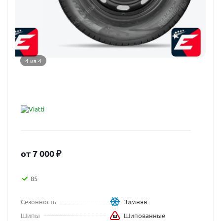
4 из 4
от
7 000
₽
85
Сезонность
Зимняя
Шипы
Шипованные