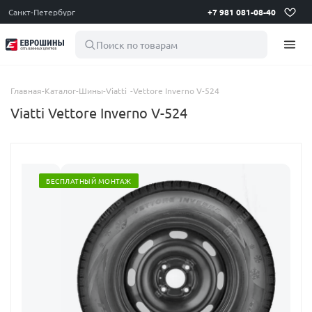
Санкт-Петербург
+7 981 081-08-40
Поиск по товарам
Главная
-
Каталог
-
Шины
-
Viatti
-
Vettore Inverno V-524
Viatti Vettore Inverno V-524
БЕСПЛАТНЫЙ МОНТАЖ