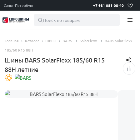
Санкт-Петербург
+7 981 081-08-40
Поиск по товарам
Главная
Каталог
Шины
BARS
SolarFlexx
BARS SolarFlexx
185/60 R15 88H
Шины BARS SolarFlexx 185/60 R15
88H летние