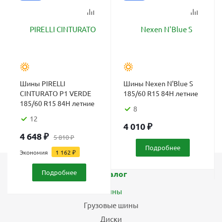
Шины PIRELLI
Шины Nexen N'Blue S
CINTURATO P1 VERDE
185/60 R15 84H летние
185/60 R15 84H летние
8
12
4 010
₽
4 648
₽
5 810
₽
Подробнее
Экономия
1 162
₽
Подробнее
Каталог
Шины
Грузовые шины
Диски