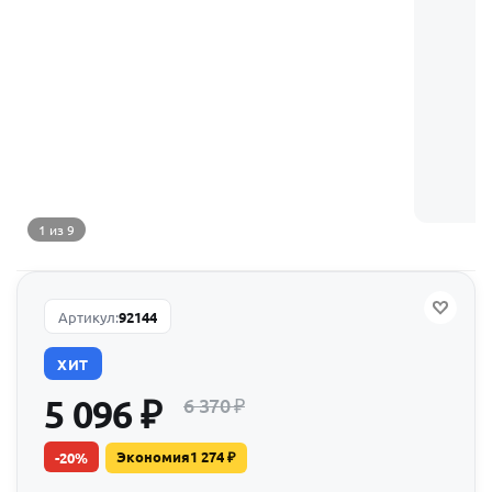
1 из 9
Артикул:
92144
ХИТ
5 096
₽
6 370
₽
Экономия
1 274
₽
-
20
%