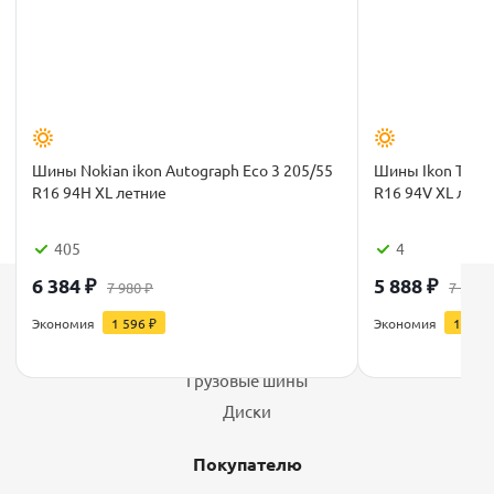
Шины Nokian ikon Autograph Eco 3 205/55
Шины Ikon Tyres 
R16 94H XL летние
R16 94V XL летн
405
4
6 384
₽
5 888
₽
7 980
₽
7 360
Каталог
Экономия
1 596
₽
Экономия
1 472
Шины
Грузовые шины
Диски
Покупателю