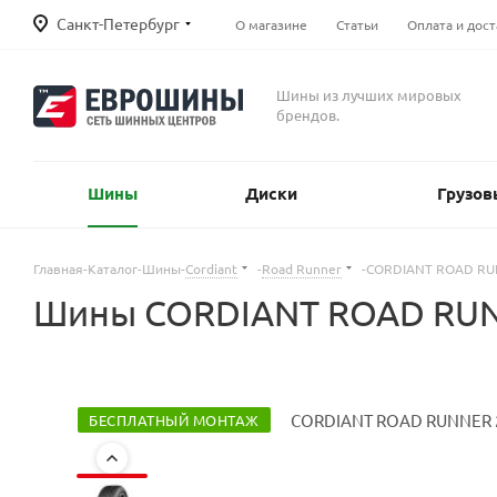
Санкт-Петербург
О магазине
Статьи
Оплата и дост
Шины из лучших мировых
брендов.
Шины
Диски
Грузов
Главная
-
Каталог
-
Шины
-
Cordiant
-
Road Runner
-
CORDIANT ROAD RU
Шины CORDIANT ROAD RUNN
БЕСПЛАТНЫЙ МОНТАЖ