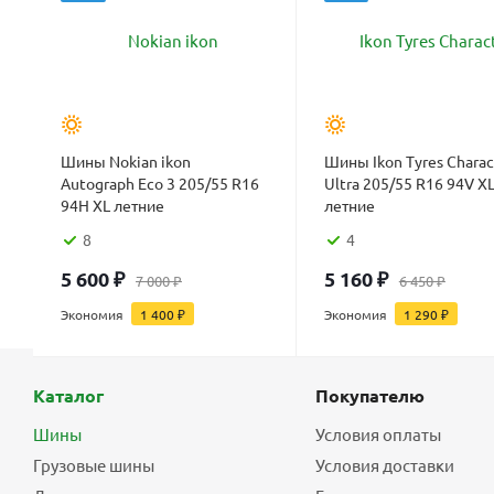
Шины Nokian ikon
Шины Ikon Tyres Charac
Autograph Eco 3 205/55 R16
Ultra 205/55 R16 94V X
94H XL летние
летние
8
4
5 600
₽
5 160
₽
7 000
₽
6 450
₽
Экономия
1 400
₽
Экономия
1 290
₽
Каталог
Покупателю
Шины
Условия оплаты
Грузовые шины
Условия доставки