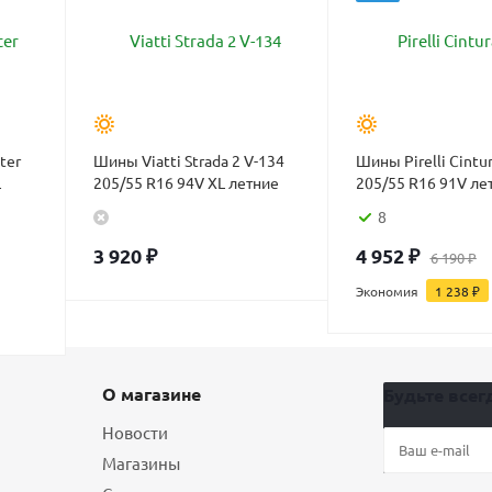
ter
Шины Viatti Strada 2 V-134
Шины Pirelli Cintu
L
205/55 R16 94V XL летние
205/55 R16 91V ле
8
3 920
₽
4 952
₽
6 190
₽
Экономия
1 238
₽
О магазине
Будьте всегд
Новости
Магазины