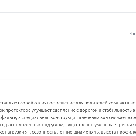
4 ш
дставляют собой отличное решение для водителей компактных
к протектора улучшает сцепление с дорогой и стабильность 
сфальте, а специальная конструкция плечевых зон снижает а
к, расположенных под углом, существенно уменьшает риск ак
кс нагрузки 91, сезонность летние, диаметр 16, высота профил