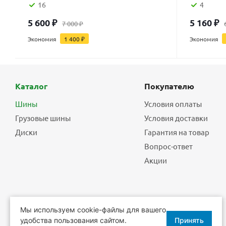
16
4
5 600
₽
5 160
₽
7 000
₽
Экономия
1 400
₽
Экономия
Каталог
Покупателю
Шины
Условия оплаты
Грузовые шины
Условия доставки
Диски
Гарантия на товар
Вопрос-ответ
Акции
Мы используем cookie-файлы для вашего
удобства пользования сайтом.
Принять
2026 © Еврошины - шины, диски, шиномонтаж.