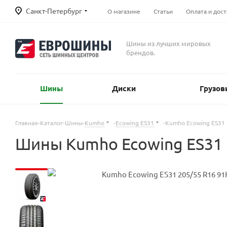
Санкт-Петербург
О магазине
Статьи
Оплата и дост
Шины из лучших мировых
брендов.
Шины
Диски
Грузов
Главная
-
Каталог
-
Шины
-
Kumho
-
Ecowing ES31
-
Kumho Ecowing ES31 
Шины Kumho Ecowing ES31 