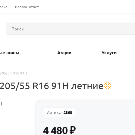
авка
Вопрос-ответ
ые шины
Акции
Услуги
205/55 R16 91H
205/55 R16 91H летние
Артикул:
2368
4 480
₽