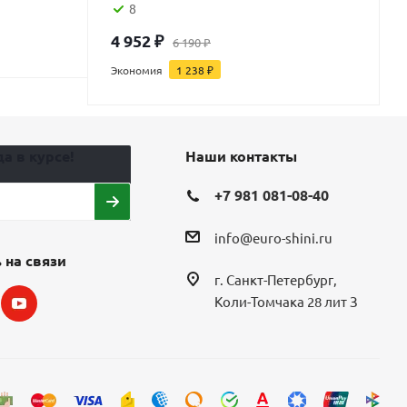
8
4 952
₽
6 190
₽
Экономия
1 238
₽
а в курсе!
Наши контакты
+7 981 081-08-40
info@euro-shini.ru
 на связи
г. Санкт-Петербург,
Коли-Томчака 28 лит З