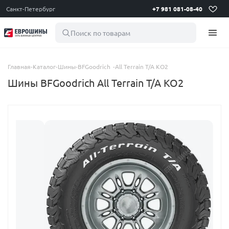
Санкт-Петербург
+7 981 081-08-40
Поиск по товарам
Главная
-
Каталог
-
Шины
-
BFGoodrich
-
All Terrain T/A KO2
Шины BFGoodrich All Terrain T/A KO2