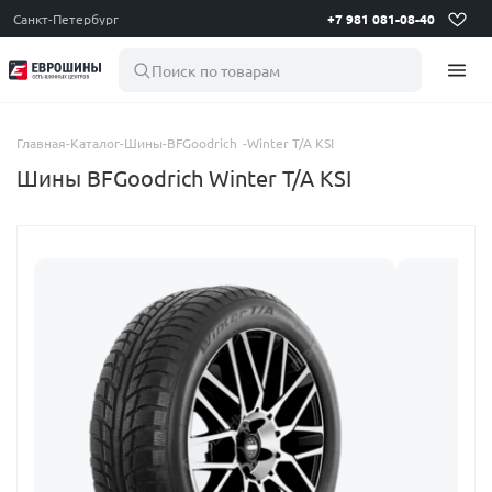
Санкт-Петербург
+7 981 081-08-40
Поиск по товарам
Главная
-
Каталог
-
Шины
-
BFGoodrich
-
Winter T/A KSI
Шины BFGoodrich Winter T/A KSI