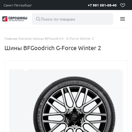
Санкт-Петербург
+7 981 081-08-40
Поиск по товарам
Главная
-
Каталог
-
Шины
-
BFGoodrich
-
G-Force Winter 2
Шины BFGoodrich G-Force Winter 2