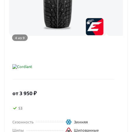
4 из 9
от
3 950
₽
53
Сезонность
Зимняя
Шипы
Шипованные