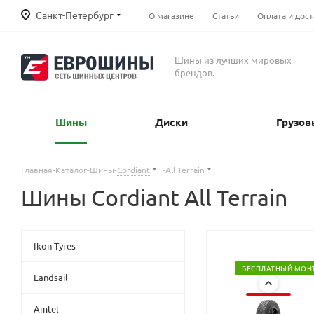
Санкт-Петербург
О магазине
Статьи
Оплата и дост
Шины из лучших мировых
брендов.
Шины
Диски
Грузов
Главная
-
Каталог
-
Шины
-
Cordiant
-
All Terrain
Шины Cordiant All Terrain
Ikon Tyres
БЕСПЛАТНЫЙ МОН
Landsail
Amtel