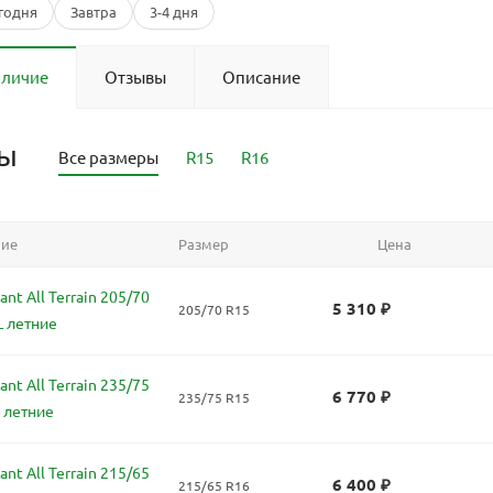
годня
Завтра
3-4 дня
аличие
Отзывы
Описание
ры
Все размеры
R15
R16
ние
Размер
Цена
nt All Terrain 205/70
5 310
₽
205/70 R15
L летние
nt All Terrain 235/75
6 770
₽
235/75 R15
 летние
nt All Terrain 215/65
6 400
₽
215/65 R16