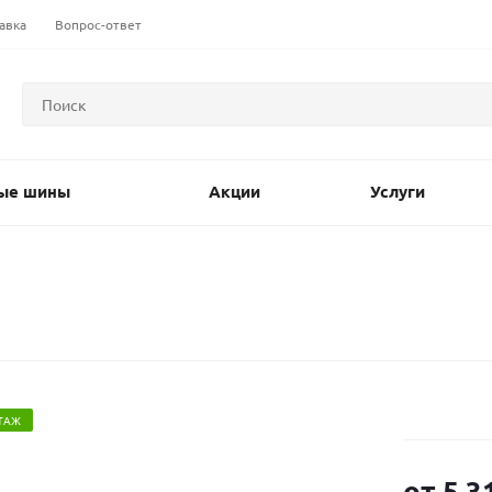
авка
Вопрос-ответ
ые шины
Акции
Услуги
ТАЖ
от
5 3