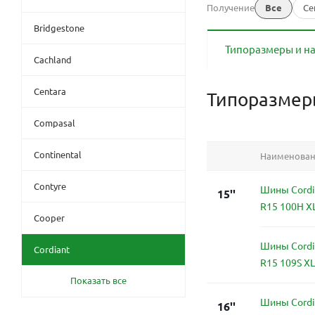
Получение
Все
Се
Bridgestone
Типоразмеры и н
Cachland
Centara
Типоразме
Compasal
Continental
Наименова
Contyre
Шины Cordia
15''
R15 100H X
Cooper
Шины Cordia
Cordiant
R15 109S XL
Показать все
Шины Cordia
16''