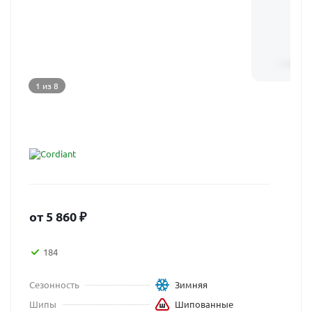
1 из 8
от
5 860
₽
184
Сезонность
Зимняя
Шипы
Шипованные