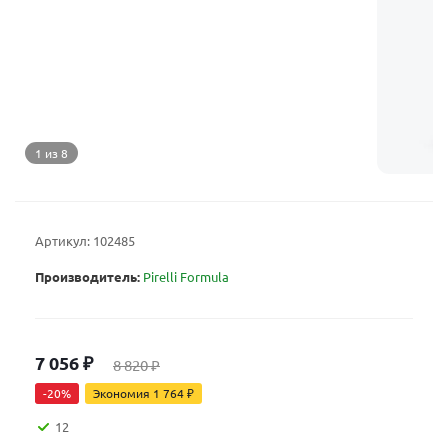
1 из 8
Артикул:
102485
Производитель:
Pirelli Formula
7 056
₽
8 820
₽
-
20
%
Экономия
1 764
₽
12