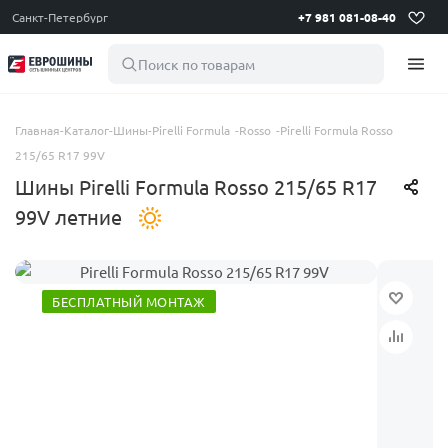
Санкт-Петербург
+7 981 081-08-40
Поиск по товарам
Главная
-
Каталог
-
Шины
-
Pirelli Formula
-
Rosso
-
Pirelli Formula Rosso
215/65 R17 99V
Шины Pirelli Formula Rosso 215/65 R17
99V летние
БЕСПЛАТНЫЙ МОНТАЖ