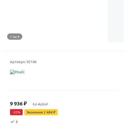
1 из 9
Артикул:
92146
9 936
₽
12 420
₽
-
20
%
Экономия
2 484
₽
8