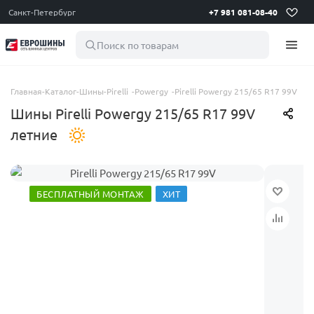
Санкт-Петербург
+7 981 081-08-40
Поиск по товарам
Главная
-
Каталог
-
Шины
-
Pirelli
-
Powergy
-
Pirelli Powergy 215/65 R17 99V
Шины Pirelli Powergy 215/65 R17 99V
летние
БЕСПЛАТНЫЙ МОНТАЖ
ХИТ