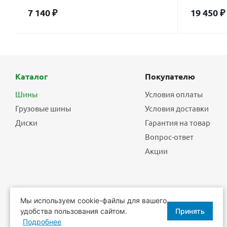
7 140
₽
19 450
₽
Каталог
Покупателю
Шины
Условия оплаты
Грузовые шины
Условия доставки
Диски
Гарантия на товар
Вопрос-ответ
Акции
Мы используем cookie-файлы для вашего
удобства пользования сайтом.
Принять
2026 © Еврошины - шины, диски, шиномонтаж.
Подробнее