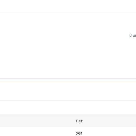
8 ш
Нет
295