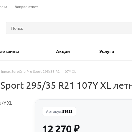
авка
Вопрос-ответ
ые шины
Акции
Услуги
ripmax SureGrip Pro Sport 295/35 R21 107Y XL
Sport 295/35 R21 107Y XL лет
Артикул:
81983
12 270
₽