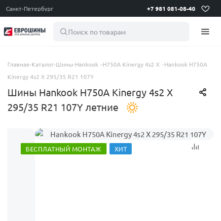
Санкт-Петербург
+7 981 081-08-40
Поиск по товарам
Главная
-
Каталог
-
Шины
-
Hankook
-
H750A Kinergy 4s2 X
-
Hankook H750A
Kinergy 4s2 X 295/35 R21 107Y
Шины Hankook H750A Kinergy 4s2 X
295/35 R21 107Y летние
БЕСПЛАТНЫЙ МОНТАЖ
ХИТ