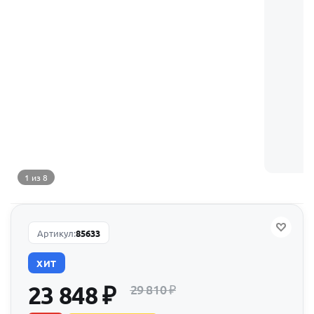
1 из 8
Артикул:
85633
ХИТ
23 848
₽
29 810
₽