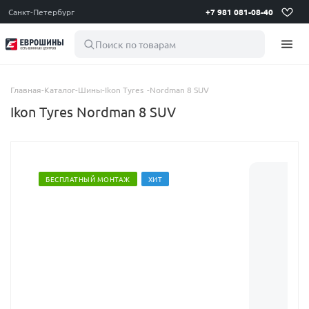
Санкт-Петербург
+7 981 081-08-40
Поиск по товарам
Главная
-
Каталог
-
Шины
-
Ikon Tyres
-
Nordman 8 SUV
Ikon Tyres Nordman 8 SUV
БЕСПЛАТНЫЙ МОНТАЖ
ХИТ