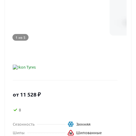
1 из 5
от
11 528
₽
8
Сезонность
Зимняя
Шипы
Шипованные