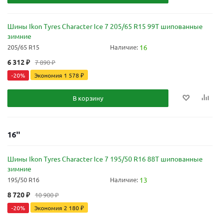
Шины Ikon Tyres Character Ice 7 205/65 R15 99T шипованные
зимние
205/65 R15
Наличие:
16
6 312
₽
7 890
₽
-
20
%
Экономия
1 578
₽
В корзину
16''
Шины Ikon Tyres Character Ice 7 195/50 R16 88T шипованные
зимние
195/50 R16
Наличие:
13
8 720
₽
10 900
₽
-
20
%
Экономия
2 180
₽