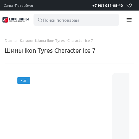
Санкт-Петербург
+7 981 081-08-40
Поиск по товарам
Главная
-
Каталог
-
Шины
-
Ikon Tyres
-
Character Ice 7
Шины Ikon Tyres Character Ice 7
ХИТ