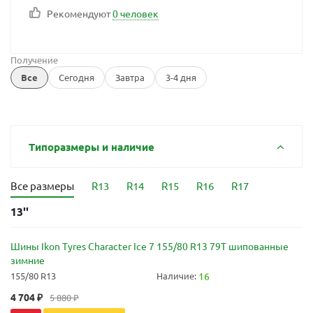
Рекомендуют
0 человек
Получение
Все
Сегодня
Завтра
3-4 дня
Типоразмеры и наличие
Все размеры
R13
R14
R15
R16
R17
13''
Шины Ikon Tyres Character Ice 7 155/80 R13 79T шипованные
зимние
155/80 R13
Наличие:
16
4 704
₽
5 880
₽