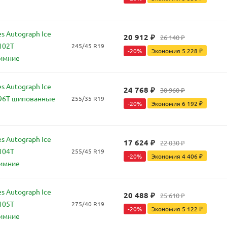
s Autograph Ice
20 912
₽
26 140
₽
102T
245/45 R19
-
20
%
Экономия
5 228
₽
имние
s Autograph Ice
24 768
₽
30 960
₽
 96T шипованные
255/35 R19
-
20
%
Экономия
6 192
₽
s Autograph Ice
17 624
₽
22 030
₽
104T
255/45 R19
-
20
%
Экономия
4 406
₽
имние
s Autograph Ice
20 488
₽
25 610
₽
105T
275/40 R19
-
20
%
Экономия
5 122
₽
имние