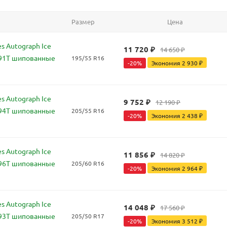
Размер
Цена
s Autograph Ice
11 720
₽
14 650
₽
 91T шипованные
195/55 R16
-
20
%
Экономия
2 930
₽
s Autograph Ice
9 752
₽
12 190
₽
 94T шипованные
205/55 R16
-
20
%
Экономия
2 438
₽
s Autograph Ice
11 856
₽
14 820
₽
 96T шипованные
205/60 R16
-
20
%
Экономия
2 964
₽
s Autograph Ice
14 048
₽
17 560
₽
 93T шипованные
205/50 R17
-
20
%
Экономия
3 512
₽