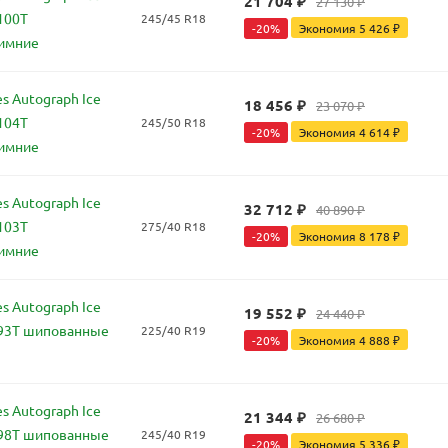
21 704
₽
27 130
₽
100T
245/45 R18
-
20
%
Экономия
5 426
₽
имние
s Autograph Ice
18 456
₽
23 070
₽
104T
245/50 R18
-
20
%
Экономия
4 614
₽
имние
s Autograph Ice
32 712
₽
40 890
₽
103T
275/40 R18
-
20
%
Экономия
8 178
₽
имние
s Autograph Ice
19 552
₽
24 440
₽
 93T шипованные
225/40 R19
-
20
%
Экономия
4 888
₽
s Autograph Ice
21 344
₽
26 680
₽
 98T шипованные
245/40 R19
-
20
%
Экономия
5 336
₽