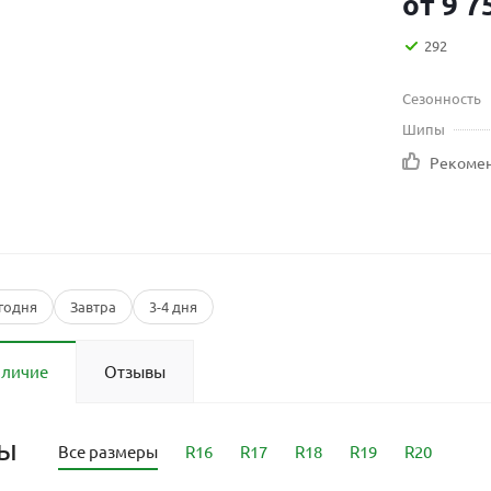
от
9 7
292
Сезонность
Шипы
Рекоме
годня
Завтра
3-4 дня
аличие
Отзывы
ры
Все размеры
R16
R17
R18
R19
R20