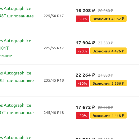
s Autograph Ice
16 208
₽
20 260
₽
 98T шипованные
225/50 R17
-
20
%
Экономия
4 052
₽
s Autograph Ice
17 904
₽
22 380
₽
101T
225/55 R17
-
20
%
Экономия
4 476
₽
имние
s Autograph Ice
22 264
₽
27 830
₽
 98T шипованные
235/45 R18
-
20
%
Экономия
5 566
₽
s Autograph Ice
17 672
₽
22 090
₽
 97T шипованные
245/40 R18
-
20
%
Экономия
4 418
₽
s Autograph Ice