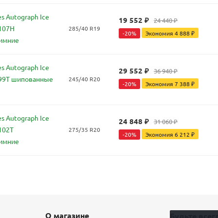
s Autograph Ice
19 552
₽
24 440
₽
 107H
285/40 R19
-
20
%
Экономия
4 888
₽
имние
s Autograph Ice
29 552
₽
36 940
₽
 99T шипованные
245/40 R20
-
20
%
Экономия
7 388
₽
s Autograph Ice
24 848
₽
31 060
₽
102T
275/35 R20
-
20
%
Экономия
6 212
₽
имние
О магазине
Будьте всегд