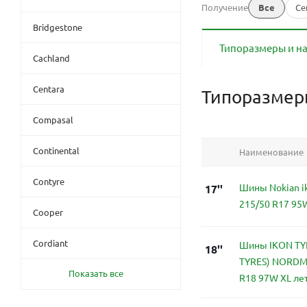
Получение
Все
Се
Bridgestone
Типоразмеры и н
Cachland
Centara
Типоразме
Compasal
Continental
Наименование
Contyre
Шины Nokian i
17''
215/50 R17 95
Cooper
Cordiant
Шины IKON TY
18''
TYRES) NORDM
Показать все
R18 97W XL ле