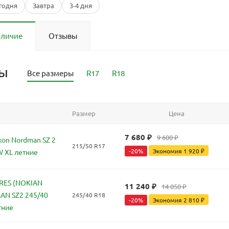
годня
Завтра
3-4 дня
аличие
Отзывы
ры
Все размеры
R17
R18
Размер
Цена
7 680
₽
9 600
₽
kon Nordman SZ 2
215/50 R17
-
20
%
Экономия
1 920
₽
W XL летние
RES (NOKIAN
11 240
₽
14 050
₽
AN SZ2 245/40
245/40 R18
-
20
%
Экономия
2 810
₽
тние