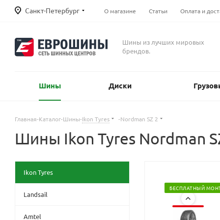
Санкт-Петербург
О магазине
Статьи
Оплата и дост
Шины из лучших мировых
брендов.
Шины
Диски
Грузов
Главная
-
Каталог
-
Шины
-
Ikon Tyres
-
Nordman SZ 2
Шины Ikon Tyres Nordman S
Ikon Tyres
БЕСПЛАТНЫЙ МОН
Landsail
Amtel