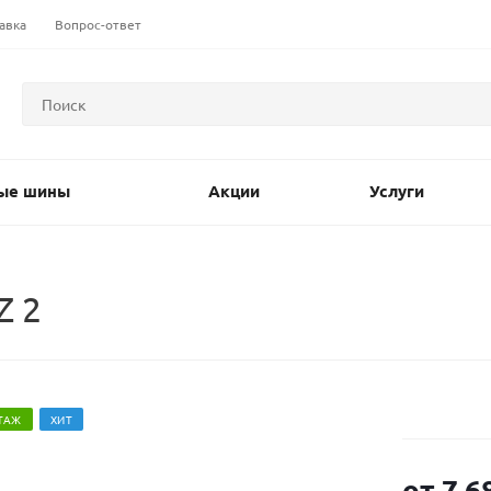
авка
Вопрос-ответ
ые шины
Акции
Услуги
Z 2
ТАЖ
ХИТ
от
7 6