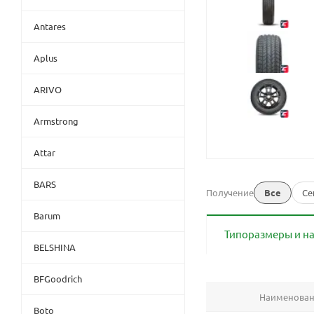
Antares
Aplus
ARIVO
Armstrong
Attar
BARS
Получение
Все
Се
Barum
Типоразмеры и н
BELSHINA
BFGoodrich
Наименова
Boto