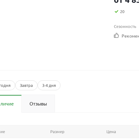
20
Сезонность
Рекоме
годня
Завтра
3-4 дня
аличие
Отзывы
ние
Размер
Цена