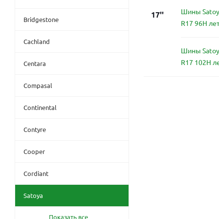
Шины Satoy
17''
Bridgestone
R17 96H ле
Cachland
Шины Satoy
R17 102H л
Centara
Compasal
Continental
Contyre
Cooper
Cordiant
Satoya
Показать все