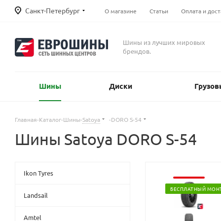
Санкт-Петербург
О магазине
Статьи
Оплата и дост
Шины из лучших мировых
брендов.
Шины
Диски
Грузов
Главная
-
Каталог
-
Шины
-
Satoya
-
DORO S-54
Шины Satoya DORO S-54
Ikon Tyres
БЕСПЛАТНЫЙ МОН
Landsail
Amtel