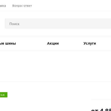
авка
Вопрос-ответ
ые шины
Акции
Услуги
ТАЖ
от
4 8