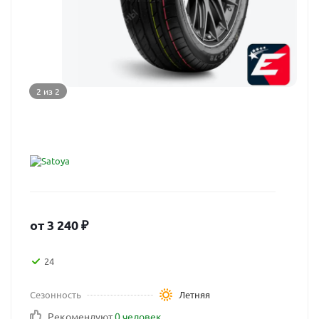
2 из 2
от
3 240
₽
24
Сезонность
Летняя
Рекомендуют
0 человек