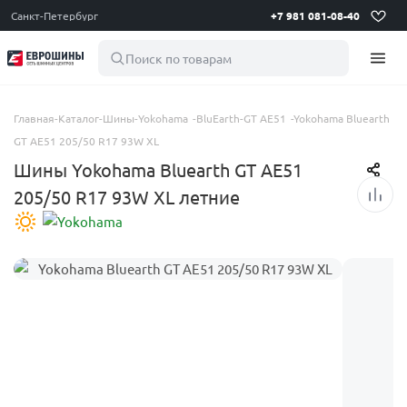
Санкт-Петербург
+7 981 081-08-40
Поиск по товарам
Главная
-
Каталог
-
Шины
-
Yokohama
-
BluEarth-GT AE51
-
Yokohama Bluearth
GT AE51 205/50 R17 93W XL
Шины Yokohama Bluearth GT AE51
205/50 R17 93W XL летние