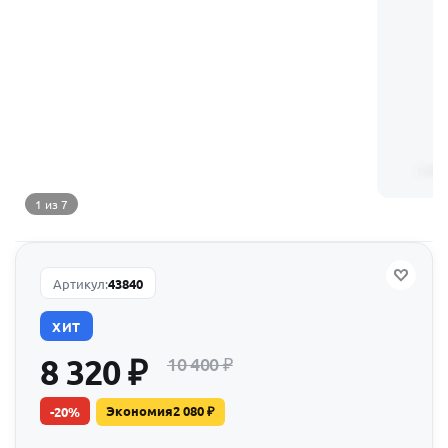
1 из 7
Артикул:
43840
ХИТ
8 320
₽
10 400
₽
Экономия
2 080
₽
-
20
%