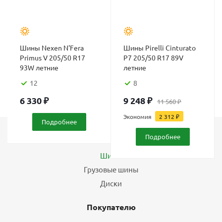
Шины Nexen N'Fera
Шины Pirelli Cinturato
Primus V 205/50 R17
P7 205/50 R17 89V
93W летние
летние
12
8
6 330
₽
9 248
₽
11 560
₽
Экономия
2 312
₽
Подробнее
Подробнее
Каталог
Шины
Грузовые шины
Диски
Покупателю