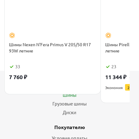
Шины Nexen N'Fera Primus V 205/50 R17
Шины Pirelli Cin
93W летние
летние
33
23
7 760
₽
11 344
₽
14 1
Каталог
Экономия
2 836
Шины
Грузовые шины
Диски
Покупателю
Условия оплаты