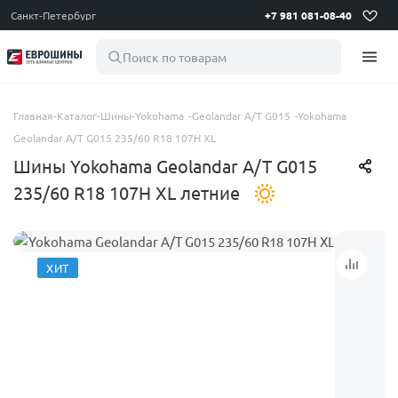
Санкт-Петербург
+7 981 081-08-40
Поиск по товарам
Главная
-
Каталог
-
Шины
-
Yokohama
-
Geolandar A/T G015
-
Yokohama
Geolandar A/T G015 235/60 R18 107H XL
Шины Yokohama Geolandar A/T G015
235/60 R18 107H XL летние
ХИТ