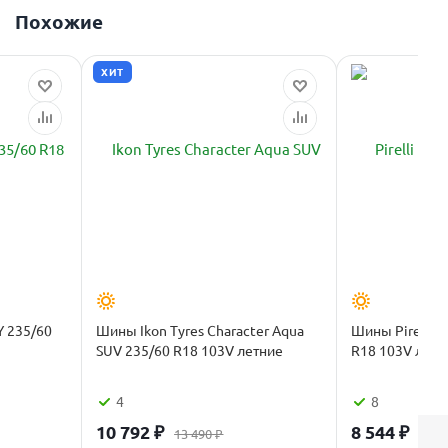
Похожие
ХИТ
 235/60
Шины Ikon Tyres Character Aqua
Шины Pirelli F
SUV 235/60 R18 103V летние
R18 103V летн
4
8
10 792
₽
8 544
₽
13 490
₽
10 6