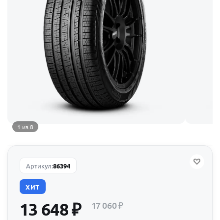
1 из 8
Артикул:
86394
ХИТ
13 648
₽
17 060
₽