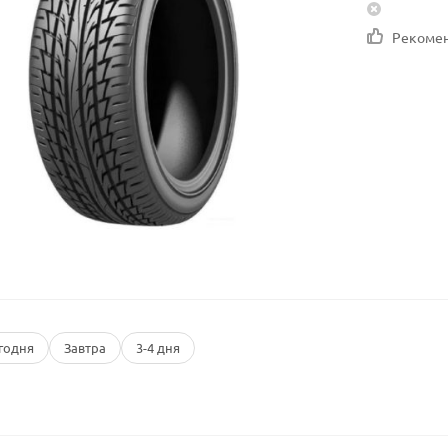
Рекоме
годня
Завтра
3-4 дня