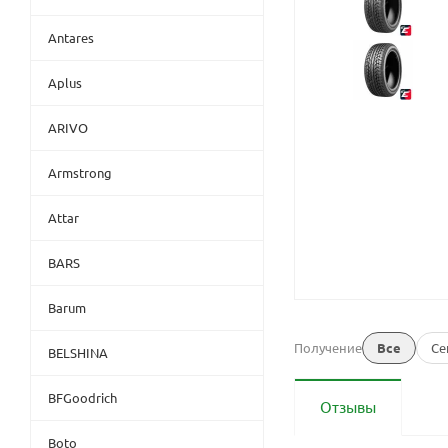
Antares
Aplus
ARIVO
Armstrong
Attar
BARS
Barum
Получение
Все
Се
BELSHINA
BFGoodrich
Отзывы
Boto