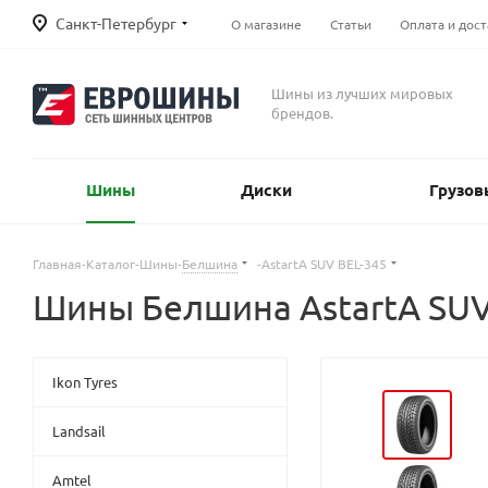
Санкт-Петербург
О магазине
Статьи
Оплата и дост
Шины из лучших мировых
брендов.
Шины
Диски
Грузов
Главная
-
Каталог
-
Шины
-
Белшина
-
AstartA SUV BEL-345
Шины Белшина AstartA SUV
Ikon Tyres
Landsail
Amtel