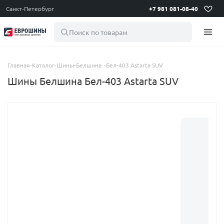
Санкт-Петербург
+7 981 081-08-40
Поиск по товарам
Главная
-
Каталог
-
Шины
-
Белшина
-
Бел-403 Astarta SUV
Шины Белшина Бел-403 Astarta SUV