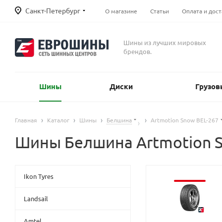
Санкт-Петербург
О магазине
Статьи
Оплата и дост
Шины из лучших мировых
брендов.
Шины
Диски
Грузов
Главная
Каталог
Шины
Белшина
Artmotion Snow BEL-267
Шины Белшина Artmotion S
Ikon Tyres
Landsail
Amtel