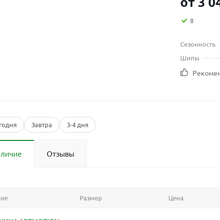
от
3 0
8
Сезонность
Шипы
Рекоме
годня
Завтра
3-4 дня
аличие
Отзывы
ние
Размер
Цена