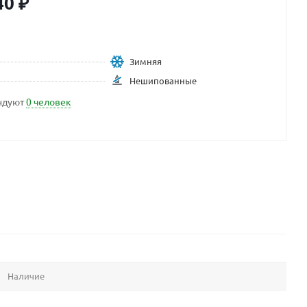
40
₽
Зимняя
Нешипованные
ндуют
0 человек
Наличие