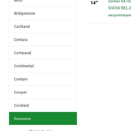
Шины БЕЛ
14''
SNOW BEL-2
Bridgestone
нешипован
Cachland
Centara
Compasal
Continental
Contyre
Cooper
Cordiant
Белшина