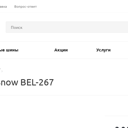
авка
Вопрос-ответ
ые шины
Акции
Услуги
now BEL-267