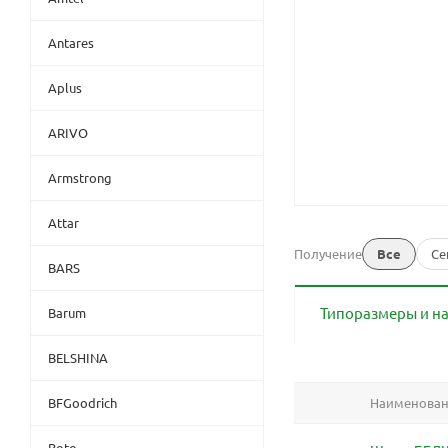
Antares
Aplus
ARIVO
Armstrong
Attar
Получение
Все
Се
BARS
Типоразмеры и н
Barum
BELSHINA
BFGoodrich
Наименова
Boto