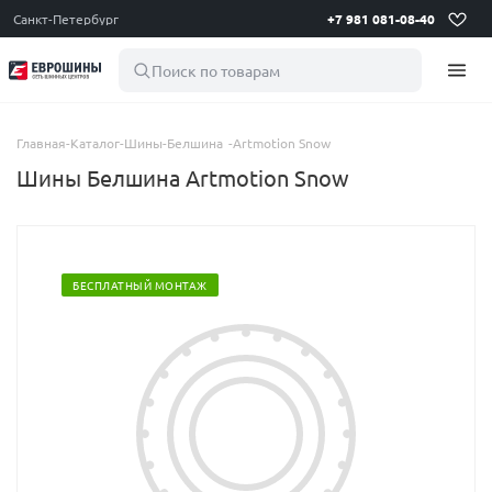
Санкт-Петербург
+7 981 081-08-40
Поиск по товарам
Главная
-
Каталог
-
Шины
-
Белшина
-
Artmotion Snow
Шины Белшина Artmotion Snow
БЕСПЛАТНЫЙ МОНТАЖ