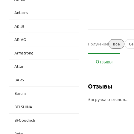
Antares
Aplus
ARIVO
Получение
Все
Се
Armstrong
Отзывы
Attar
BARS
Отзывы
Barum
Загрузка отзывов...
BELSHINA
BFGoodrich
Boto