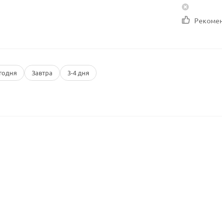
Рекоме
годня
Завтра
3-4 дня