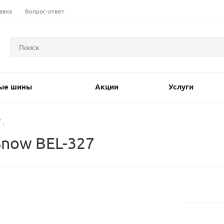
авка
Вопрос-ответ
ые шины
Акции
Услуги
now BEL-327