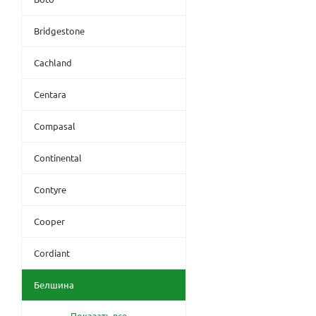
Bridgestone
Cachland
Centara
Compasal
Continental
Contyre
Cooper
Cordiant
Белшина
Показать все