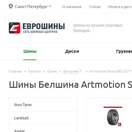
Санкт-Петербург
О магазине
Статьи
Оплата и дост
Шины из лучших мировых
брендов.
Шины
Диски
Грузов
Главная
Каталог
Шины
Белшина
Artmotion Snow BEL-327
Шины Белшина Artmotion S
Ikon Tyres
Landsail
Amtel