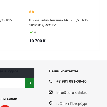
5/75 R15
Шины Sailun Terramax M/T 235/75 R15
104/101Q летние
4
10 700
₽
а в курсе!
Наши контакты
+7 981 081-08-40
info@euro-shini.ru
 на связи
г. Санкт-Петербург,