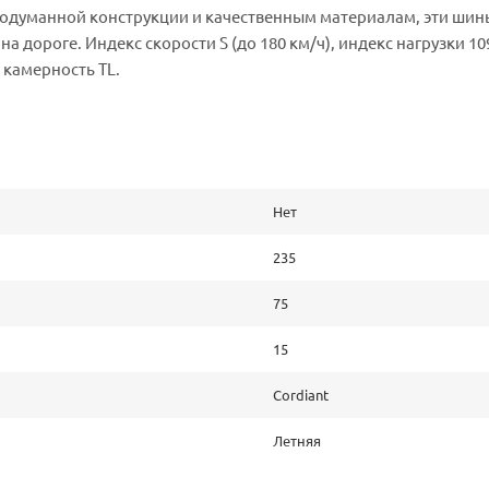
 продуманной конструкции и качественным материалам, эти ш
 дороге. Индекс скорости S (до 180 км/ч), индекс нагрузки 109
 камерность TL.
Нет
235
75
15
Cordiant
Летняя