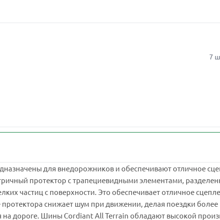
7 ш
 предназначены для внедорожников и обеспечивают отличное сц
етричный протектор с трапециевидными элементами, разделе
ких частиц с поверхности. Это обеспечивает отличное сцепле
 протектора снижает шум при движении, делая поездки более
а дороге. Шины Cordiant All Terrain обладают высокой произ