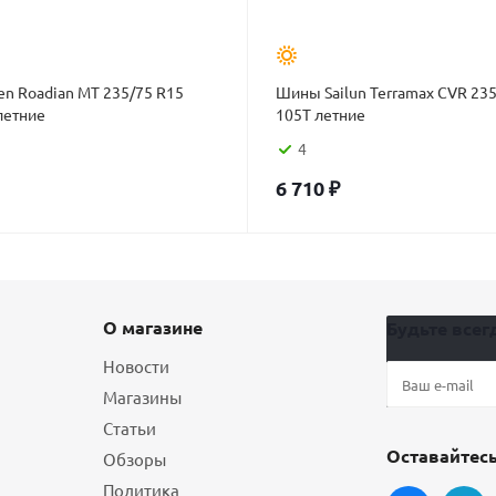
n Roadian MT 235/75 R15
Шины Sailun Terramax CVR 23
летние
105T летние
4
6 710
₽
О магазине
Будьте всегд
Новости
Магазины
Статьи
Оставайтесь
Обзоры
Политика