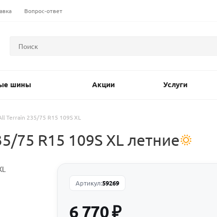
авка
Вопрос-ответ
ые шины
Акции
Услуги
All Terrain 235/75 R15 109S XL
35/75 R15 109S XL летние
Артикул:
59269
6 770
₽