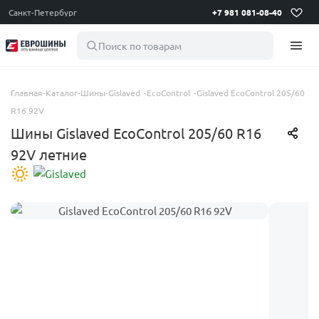
Санкт-Петербург
+7 981 081-08-40
Поиск по товарам
Главная
-
Каталог
-
Шины
-
Gislaved
-
EcoControl
-
Gislaved EcoControl 205/60
R16 92V
Шины Gislaved EcoControl 205/60 R16
92V летние