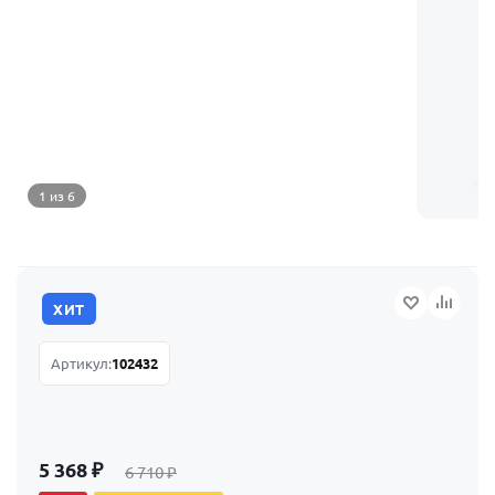
1 из 6
ХИТ
Артикул:
102432
5 368
₽
6 710
₽