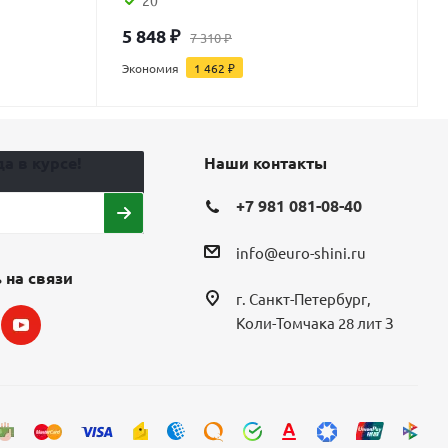
20
5 848
₽
7 310
₽
Экономия
1 462
₽
а в курсе!
Наши контакты
+7 981 081-08-40
info@euro-shini.ru
 на связи
г. Санкт-Петербург,
Коли-Томчака 28 лит З