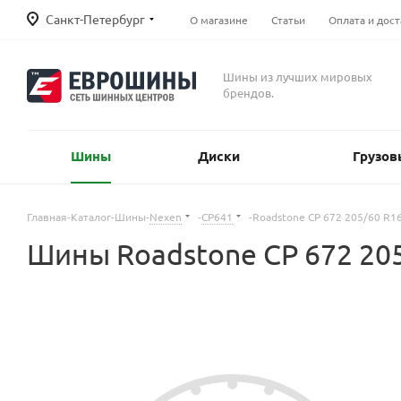
Санкт-Петербург
О магазине
Статьи
Оплата и дост
Шины из лучших мировых
брендов.
Шины
Диски
Грузов
Главная
-
Каталог
-
Шины
-
Nexen
-
CP641
-
Roadstone CP 672 205/60 R1
Шины Roadstone CP 672 205