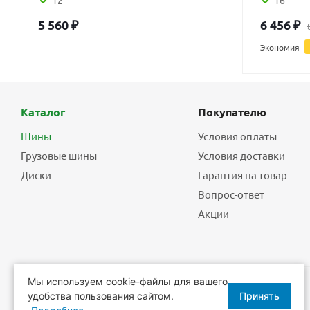
12
16
5 560
₽
6 456
₽
Экономия
Каталог
Покупателю
Шины
Условия оплаты
Грузовые шины
Условия доставки
Диски
Гарантия на товар
Вопрос-ответ
Акции
Мы используем cookie-файлы для вашего
удобства пользования сайтом.
Принять
2026 © Еврошины - шины, диски, шиномонтаж.