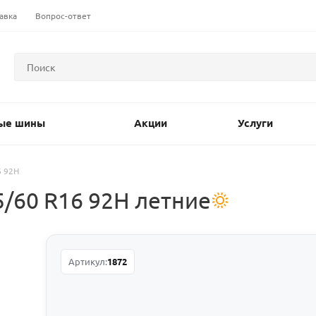
авка
Вопрос-ответ
ые шины
Акции
Услуги
6 92H
/60 R16 92H летние
Артикул:
1872