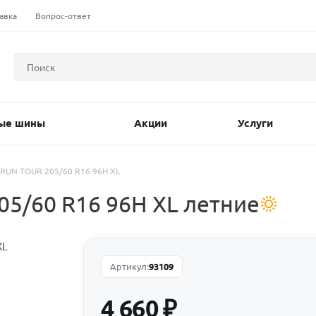
авка
Вопрос-ответ
ые шины
Акции
Услуги
t RUN TOUR 205/60 R16 96H XL
05/60 R16 96H XL летние
Артикул:
93109
4 660
₽