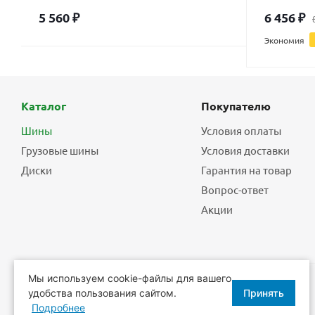
5 560
₽
6 456
₽
Экономия
Каталог
Покупателю
Шины
Условия оплаты
Грузовые шины
Условия доставки
Диски
Гарантия на товар
Вопрос-ответ
Акции
Мы используем cookie-файлы для вашего
удобства пользования сайтом.
Принять
2026 © Еврошины - шины, диски, шиномонтаж.
Подробнее