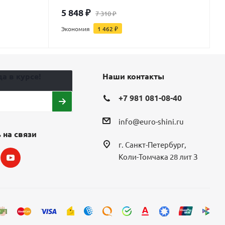
5 848
₽
7 310
₽
Экономия
1 462
₽
а в курсе!
Наши контакты
+7 981 081-08-40
info@euro-shini.ru
 на связи
г. Санкт-Петербург,
Коли-Томчака 28 лит З