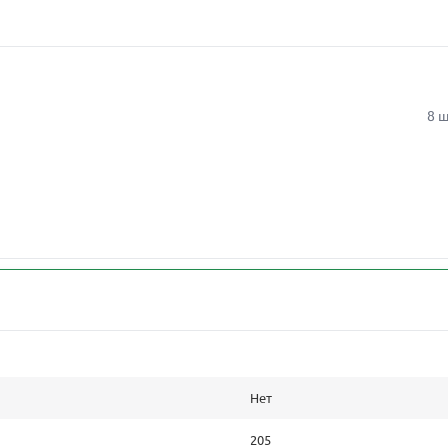
8 ш
Нет
205