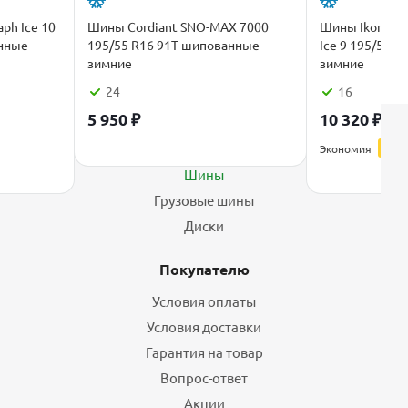
ph Ice 10
Шины Cordiant SNO-MAX 7000
Шины Ikon Tyre
анные
195/55 R16 91T шипованные
Ice 9 195/55 
зимние
зимние
24
16
5 950
₽
10 320
₽
12 
Каталог
Экономия
2 58
Шины
Грузовые шины
Диски
Покупателю
Условия оплаты
Условия доставки
Гарантия на товар
Вопрос-ответ
Акции