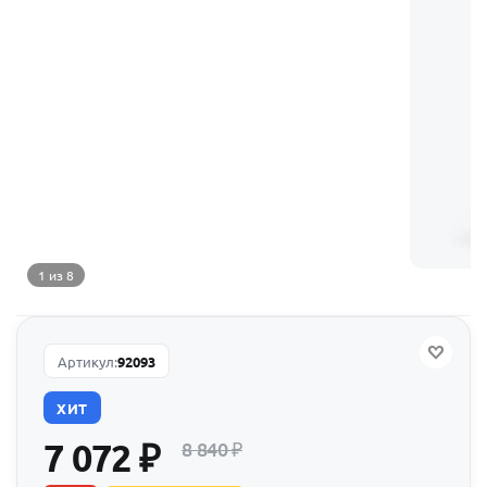
1 из 8
Артикул:
92093
ХИТ
7 072
₽
8 840
₽