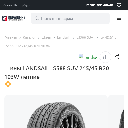
Санкт-Петербург
+7 981 081-08-40
Поиск по товарам
Главная
Каталог
Шины
Landsail
LS588 SUV
LANDSAIL
LS588 SUV 245/45 R20 103W
Шины LANDSAIL LS588 SUV 245/45 R20
103W летние