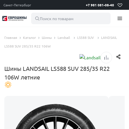
Санкт-Петербург
+7 981 081-08-40
Поиск по товарам
Главная
Каталог
Шины
Landsail
LS588 SUV
LANDSAIL
LS588 SUV 285/35 R22 106W
Шины LANDSAIL LS588 SUV 285/35 R22
106W летние